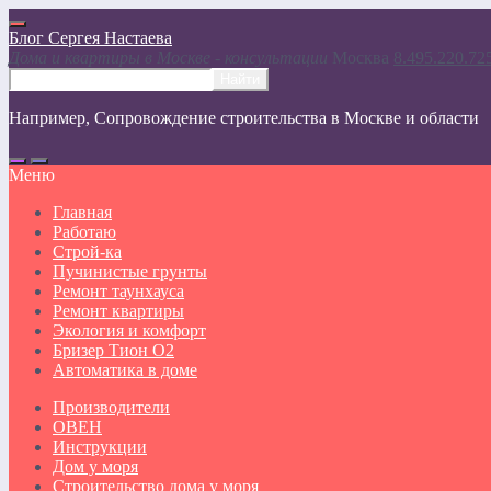
Блог Сергея Настаева
Дома и квартиры в Москве - консультации
Москвa
8.495.220.72
Например,
Сопровождение строительства в Москве и области
Меню
Главная
Работаю
Строй-ка
Пучинистые грунты
Ремонт таунхауса
Ремонт квартиры
Экология и комфорт
Бризер Тион О2
Автоматика в доме
Производители
ОВЕН
Инструкции
Дом у моря
Строительство дома у моря