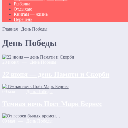
Рыбалка
Отдыхаю
Книгам — жизнь
Перечень
Главная
День Победы
День Победы
23 июня —
День Победы
22 июня — день Памяти и Скорби
09 мая —
День Победы
Тёмная ночь Поёт Марк Бернес
09 мая —
День Победы