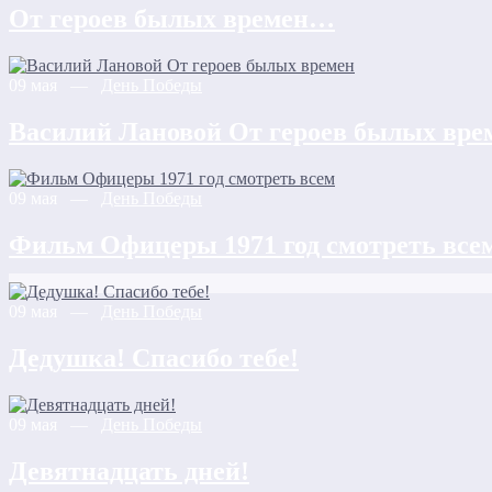
От героев былых времен…
09 мая —
День Победы
Василий Лановой От героев былых вре
09 мая —
День Победы
Фильм Офицеры 1971 год смотреть все
09 мая —
День Победы
Дедушка! Спасибо тебе!
09 мая —
День Победы
Девятнадцать дней!