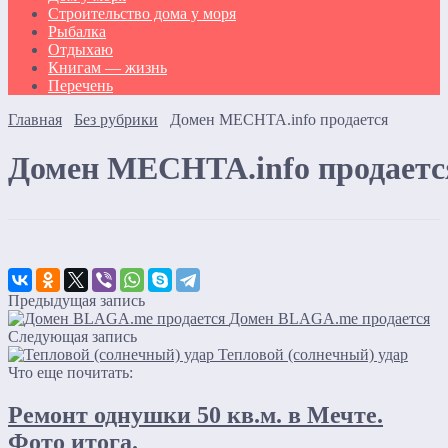
Строительство дома у моря
Рыбалка
Отдыхаю
Книгам — жизнь
Перечень
Главная
Без рубрики
Домен MECHTA.info продается
Домен MECHTA.info продаетс
Предыдущая запись
Домен BLAGA.me продается
Следующая запись
Тепловой (солнечный) удар
Что еще почитать:
Ремонт однушки 50 кв.м. в Мечте.
Фото итога.