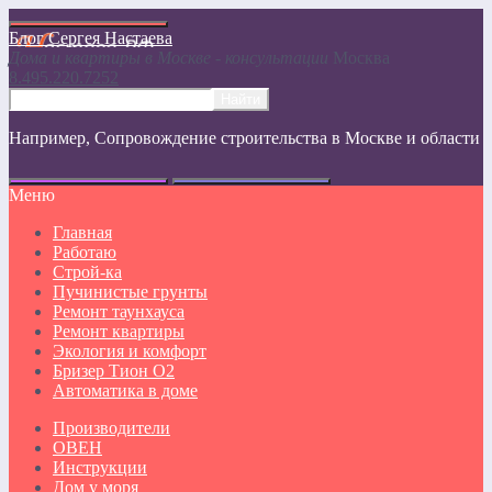
Блог Сергея Настаева
Дома и квартиры в Москве - консультации
Москвa
8.495.220.7252
Например,
Сопровождение строительства в Москве и области
Меню
Главная
Работаю
Строй-ка
Пучинистые грунты
Ремонт таунхауса
Ремонт квартиры
Экология и комфорт
Бризер Тион О2
Автоматика в доме
Производители
ОВЕН
Инструкции
Дом у моря