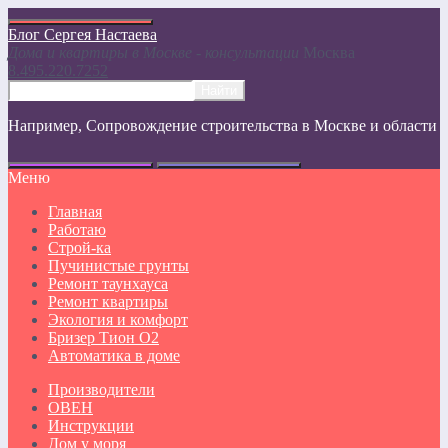
Блог Сергея Настаева
Дома и квартиры в Москве - консультации
Москвa
8.495.220.7252
Например,
Сопровождение строительства в Москве и области
Меню
Главная
Работаю
Строй-ка
Пучинистые грунты
Ремонт таунхауса
Ремонт квартиры
Экология и комфорт
Бризер Тион О2
Автоматика в доме
Производители
ОВЕН
Инструкции
Дом у моря