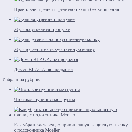
Правильный рецепт гречневой каши без кипячения
Жуля на утренней прогулке
Жуля ругается на искусственную кошку
Домен BLAGA.me продается
Избранная рубрика
Что такое пучинистые грунты
Как убрать застарелую прикипевшую защитную пленку
с подоконника Moeller