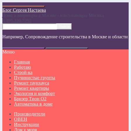
Блог Сергея Настаева
Дома и квартиры в Москве - консультации
Москвa
8.495.220.7252
Например,
Сопровождение строительства в Москве и области
Меню
Главная
Работаю
Строй-ка
Пучинистые грунты
Ремонт таунхауса
Ремонт квартиры
Экология и комфорт
Бризер Тион О2
Автоматика в доме
Производители
ОВЕН
Инструкции
Дом у моря