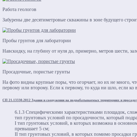
Работа геологов
Забурены две десятиметровые скважины в зоне будущего строит
Пробы грунтов для лаборатории
Навскидку, на глубину от нуля до, примерно, метров шести, з
Просадочные, пористые грунты
На фото видны крупные поры, что огорчает, но их не много, что
первому или второму. Если к первому, то куда ни шло, если ко 
СП 21.13330.2012 Здания и сооружения на подрабатываемых территориях и просадо
6.1.3 Специфическими характеристиками площадок, сло
тип грунтовых условий по просадочности, который подра
I тип грунтовых условий, в которых возможна в основном
превышает 5 см;
II тип грунтовых условий, в которых помимо просадки гр