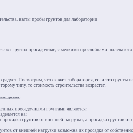
ельства, взяты пробы грунтов для лаборатории.
алегают грунты просадочные, с мелкими прослойками пылеватого 
 радует. Посмотрим, что скажет лаборатория, если это грунты вс
второму типу, то стоимость строительства возрастет.
чных грунтах
:
женных просадочными грунтами являются:
зделяется на:
 просадка грунтов от внешней нагрузки, а просадка грунтов от с
унтов от внешней нагрузки возможна их просадка от собственно