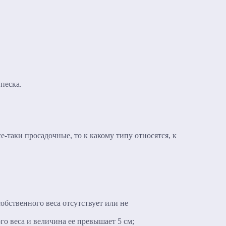
песка.
е-таки просадочные, то к какому типу относятся, к
обственного веса отсутствует или не
го веса и величина ее превышает 5 см;