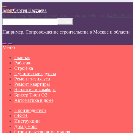
Блог Сергея Настаева
Дома и квартиры в Москве - консультации
Москвa
8.495.220.72
Например,
Сопровождение строительства в Москве и области
Меню
Главная
Работаю
Строй-ка
Пучинистые грунты
Ремонт таунхауса
Ремонт квартиры
Экология и комфорт
Бризер Тион О2
Автоматика в доме
Производители
ОВЕН
Инструкции
Дом у моря
Строительство дома у моря