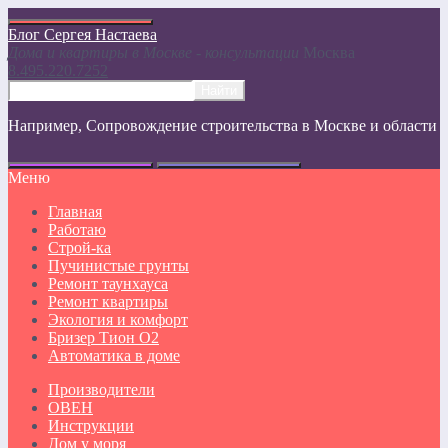
Блог Сергея Настаева
Дома и квартиры в Москве - консультации
Москвa
8.495.220.7252
Например,
Сопровождение строительства в Москве и области
Меню
Главная
Работаю
Строй-ка
Пучинистые грунты
Ремонт таунхауса
Ремонт квартиры
Экология и комфорт
Бризер Тион О2
Автоматика в доме
Производители
ОВЕН
Инструкции
Дом у моря