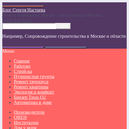
Блог Сергея Настаева
Дома и квартиры в Москве - консультации
Москвa
8.495.220.7252
Например,
Сопровождение строительства в Москве и области
Меню
Главная
Работаю
Строй-ка
Пучинистые грунты
Ремонт таунхауса
Ремонт квартиры
Экология и комфорт
Бризер Тион О2
Автоматика в доме
Производители
ОВЕН
Инструкции
Дом у моря