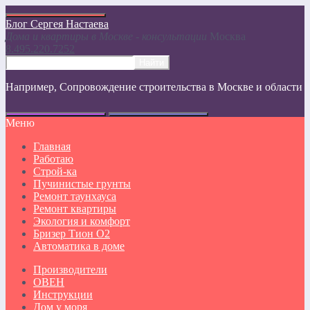
Блог Сергея Настаева
Дома и квартиры в Москве - консультации
Москвa
8.495.220.7252
Например,
Сопровождение строительства в Москве и области
Меню
Главная
Работаю
Строй-ка
Пучинистые грунты
Ремонт таунхауса
Ремонт квартиры
Экология и комфорт
Бризер Тион О2
Автоматика в доме
Производители
ОВЕН
Инструкции
Дом у моря