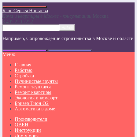
Блог Сергея Настаева
Дома и квартиры в Москве - консультации
Москвa
8.495.220.7252
Например,
Сопровождение строительства в Москве и области
Меню
Главная
Работаю
Строй-ка
Пучинистые грунты
Ремонт таунхауса
Ремонт квартиры
Экология и комфорт
Бризер Тион О2
Автоматика в доме
Производители
ОВЕН
Инструкции
Дом у моря