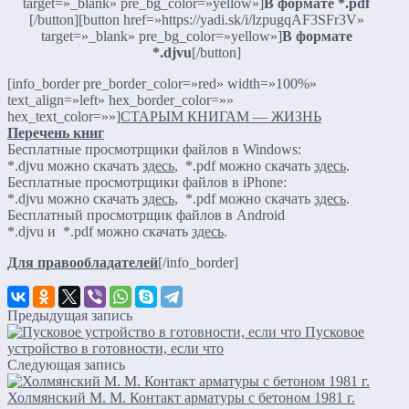
target=»_blank» pre_bg_color=»yellow»]
В формате *.pdf
[/button][button href=»https://yadi.sk/i/lzpugqAF3SFr3V»
target=»_blank» pre_bg_color=»yellow»]
В формате
*.djvu
[/button]
[info_border pre_border_color=»red» width=»100%»
text_align=»left» hex_border_color=»»
hex_text_color=»»]
СТАРЫМ КНИГАМ — ЖИЗНЬ
Перечень книг
Бесплатные просмотрщики файлов в Windows:
*.djvu можно скачать
здесь
, *.pdf можно скачать
здесь
.
Бесплатные просмотрщики файлов в iPhone:
*.djvu можно скачать
здесь
, *.pdf можно скачать
здесь
.
Бесплатный просмотрщик файлов в Android
*.djvu и *.pdf можно скачать
здесь
.
Для правообладателей
[/info_border]
Предыдущая запись
Пусковое
устройство в готовности, если что
Следующая запись
Холмянский М. М. Контакт арматуры с бетоном 1981 г.