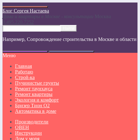
Блог Сергея Настаева
Дома и квартиры в Москве - консультации
Москвa
8.495.220.7252
Например,
Сопровождение строительства в Москве и области
Меню
Главная
Работаю
Строй-ка
Пучинистые грунты
Ремонт таунхауса
Ремонт квартиры
Экология и комфорт
Бризер Тион О2
Автоматика в доме
Производители
ОВЕН
Инструкции
Дом у моря