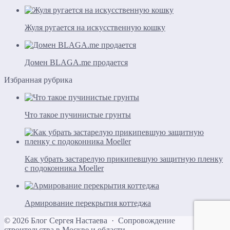
Жуля ругается на искусственную кошку
Домен BLAGA.me продается
Избранная рубрика
Что такое пучинистые грунты
Как убрать застарелую прикипевшую защитную пленку
с подоконника Moeller
Армирование перекрытия коттеджа
©
2026
Блог Сергея Настаева
·
Сопровождение
строительства в Москве и области