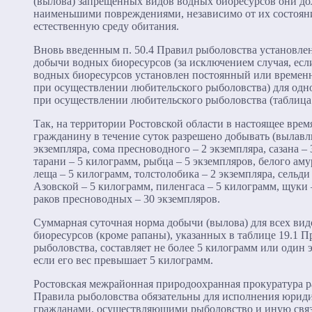
(вылова) запрещенных видов водных биоресурсов они д
наименьшими повреждениями, независимо от их состояни
естественную среду обитания.
Вновь введенным п. 50.4 Правил рыболовства установле
добычи водных биоресурсов (за исключением случая, есл
водных биоресурсов установлен постоянный или времен
при осуществлении любительского рыболовства) для одн
при осуществлении любительского рыболовства (таблица 
Так, на территории Ростовской области в настоящее врем
гражданину в течение суток разрешено добывать (вылавли
экземпляра, сома пресноводного – 2 экземпляра, сазана – 
тарани – 5 килограмм, рыбца – 5 экземпляров, белого аму
леща – 5 килограмм, толстолобика – 2 экземпляра, сельд
Азовской – 5 килограмм, пиленгаса – 5 килограмм, щуки 
раков пресноводных – 30 экземпляров.
Суммарная суточная норма добычи (вылова) для всех ви
биоресурсов (кроме рапаны), указанных в таблице 19.1 П
рыболовства, составляет не более 5 килограмм или один э
если его вес превышает 5 килограмм.
Ростовская межрайонная природоохранная прокуратура ра
Правила рыболовства обязательны для исполнения юрид
гражданами, осуществляющими рыболовство и иную свя