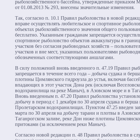
рыбохозяйственного бассейна, утвержденные приказом М
от 01.08.2013 № 293, внесены значительные изменения.
Так, согласно п. 10.1 Правил рыболовства в новой редак
вправе осуществлять любительское и спортивное рыболо
объектах рыбохозяйственного значения общего пользован
бесплатно. Указанным гражданам запрещается осуществл
спортивное рыболовство объектов аквакультуры в грани
участков без согласия рыбоводных хозяйств – пользоват
участков и вне мест, указанных пользователями рыбовод
обозначенных соответствующими аншлагами.
В силу положений вновь введенного п. 47.19 Правил ры
запрещается в течение всего года – добыча судака и берша
плотины Цимлянского гидроузла до устья, включая бассе
впадающих в этот участок Дона рек (исключая Веселовск
водохранилища на реке Маныч), в Азовском море и в Таг
Вновь введенным п. 47.20 Правил рыболовства установле
добычу в период с 1 декабря по 30 апреля судака и берша
Пролетарском водохранилищах. Пунктом 47.25 введен зап
марта по 30 апреля на добычу тарани и плотвы в Азовско
Таганрогском заливе, реке Дон ниже плотины Цимлянск
притоками (за исключением реки Маныч).
Согласно новой редакции п. 48 Правил рыболовства в сл