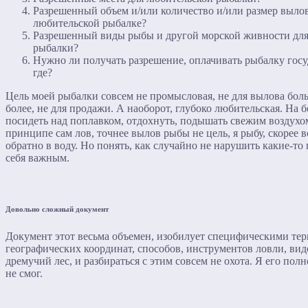
Разрешенный объем и/или количество и/или размер выл
любительской рыбалке?
Разрешенный виды рыбы и другой морской живности дл
рыбалки?
Нужно ли получать разрешение, оплачивать рыбалку госуд
где?
Цель моей рыбалки совсем не промысловая, не для вылова бол
более, не для продажи. А наоборот, глубоко любительская. На 
посидеть над поплавком, отдохнуть, подышать свежим воздухом
принципе сам лов, точнее вылов рыбы не цель, я рыбу, скорее в
обратно в воду. Но понять, как случайно не нарушить какие-то
себя важным.
Довольно сложный документ
Документ этот весьма объемен, изобилует специфическими те
географических координат, способов, инструментов ловли, вид
дремучий лес, и разбираться с этим совсем не охота. Я его пол
не смог.