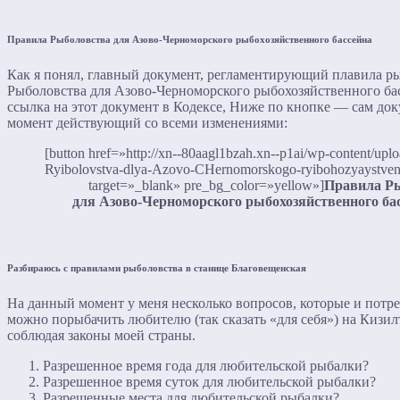
Правила Рыболовства для Азово-Черноморского рыбохозяйственного бассейна
Как я понял, главный документ, регламентирующий плавила р
Рыболовства для Азово-Черноморского рыбохозяйственного ба
ссылка на этот документ в Кодексе, Ниже по кнопке — сам док
момент действующий со всеми изменениями:
[button href=»http://xn--80aagl1bzah.xn--p1ai/wp-content/uplo
Ryibolovstva-dlya-Azovo-CHernomorskogo-ryibohozyaystven
target=»_blank» pre_bg_color=»yellow»]
Правила Р
для Азово-Черноморского рыбохозяйственного ба
Разбираюсь с правилами рыболовства в станице Благовещенская
На данный момент у меня несколько вопросов, которые и потре
можно порыбачить любителю (так сказать «для себя») на Кизи
соблюдая законы моей страны.
Разрешенное время года для любительской рыбалки?
Разрешенное время суток для любительской рыбалки?
Разрешенные места для любительской рыбалки?