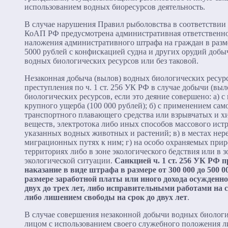
использованием водных биоресурсов деятельность.
В случае нарушения Правил рыболовства в соответствии с ч
КоАП РФ предусмотрена административная ответственно
наложения административного штрафа на граждан в разме
5000 рублей с конфискацией судна и других орудий добы
водных биологических ресурсов или без таковой.
Незаконная добыча (вылов) водных биологических ресурс
преступления по ч. 1 ст. 256 УК РФ в случае добычи (вы
биологических ресурсов, если это деяние совершено: а) 
крупного ущерба (100 000 рублей); б) с применением сам
транспортного плавающего средства или взрывчатых и х
веществ, электротока либо иных способов массового ист
указанных водных животных и растений; в) в местах нере
миграционных путях к ним; г) на особо охраняемых при
территориях либо в зоне экологического бедствия или в 
экологической ситуации.
Санкцией ч. 1 ст. 256 УК РФ 
наказание в виде штрафа в размере от 300 000 до 500 0
размере заработной платы или иного дохода осужденног
двух до трех лет, либо исправительными работами на ср
либо лишением свободы на срок до двух лет
.
В случае совершения незаконной добычи водных биологи
лицом с использованием своего служебного положения л