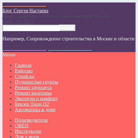
Блог Сергея Настаева
Дома и квартиры в Москве - консультации
Москвa
8.495.220.7252
Например,
Сопровождение строительства в Москве и области
Меню
Главная
Работаю
Строй-ка
Пучинистые грунты
Ремонт таунхауса
Ремонт квартиры
Экология и комфорт
Бризер Тион О2
Автоматика в доме
Производители
ОВЕН
Инструкции
Дом у моря