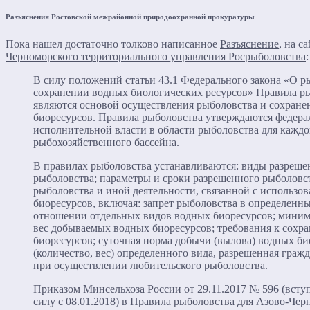
Разъяснения Ростовской межрайонной природоохранной прокуратуры
Пока нашел достаточно толково написанное
Разъяснение
, на с
Черноморского территориального управле­ния Росрыболовства
:
В силу положений статьи 43.1 Федерального закона «О р
сохранении водных биологических ресурсов» Правила р
являются основой осуществления рыболовства и сохране
биоресурсов. Правила рыболовства утверждаются федер
исполнительной власти в области рыболовства для каждо
рыбохозяйственного бассейна.
В правилах рыболовства устанавливаются: виды разреше
рыболовства; параметры и сроки разрешенного рыболовс
рыболовства и иной деятельности, связанной с использо
биоресурсов, включая: запрет рыболовства в определенны
отношении отдельных видов водных биоресурсов; миним
вес добываемых водных биоресурсов; требования к сохр
биоресурсов; суточная норма добычи (вылова) водных би
(количество, вес) определенного вида, разрешенная граж
при осуществлении любительского рыболовства.
Приказом Минсельхоза России от 29.11.2017 № 596 (всту
силу с 08.01.2018) в Правила рыболовства для Азово-Чер