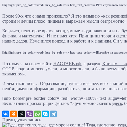
[highlight pre_bg_color=»red» hex_bg_color=»» hex_text_color=»»]Что случилось после 
После 90-х что с нами произошло? Я это называю «как резинкой
строим и лечим плохо, пишем и выражаем мысли безграмотно.
Когда-то, некоторое время назад, умные люди накопили и на б
физика, и математика. И не изменятся. Принципы теории сцепле
наших дедов. Изменился подход и к работе и к знаниям. Он у н
[highlight pre_bg_color=»red» hex_bg_color=»» hex_text_color=»»]Качайте на здоровье[
Поэтому я на своем сайте
НАСТАЕВ.рф
, в разделе
Книгам — ж
СССР люди и многое умели, и многое знали, и были весьма обр
экзаменом».
И чем закончить… Образование, пусть и высшее, всех знаний не
необходимую информацию, разобраться, впитать и использовать.
[info_border pre_border_color=»red» width=»100%» text_align=»lef
Бесплатный просмотрщик файлов *.djvu можно скачать
здесь
, 
Предыдущая запись
Туда, где тепло, туда