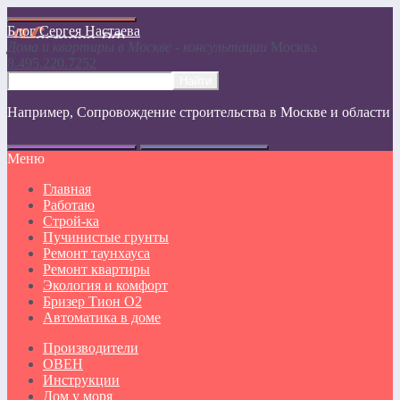
Блог Сергея Настаева
Дома и квартиры в Москве - консультации
Москвa
8.495.220.7252
Например,
Сопровождение строительства в Москве и области
Меню
Главная
Работаю
Строй-ка
Пучинистые грунты
Ремонт таунхауса
Ремонт квартиры
Экология и комфорт
Бризер Тион О2
Автоматика в доме
Производители
ОВЕН
Инструкции
Дом у моря