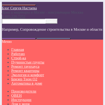
Блог Сергея Настаева
Дома и квартиры в Москве - консультации
Москвa
8.495.220.7252
Например,
Сопровождение строительства в Москве и области
Меню
Главная
Работаю
Строй-ка
Пучинистые грунты
Ремонт таунхауса
Ремонт квартиры
Экология и комфорт
Бризер Тион О2
Автоматика в доме
Производители
ОВЕН
Инструкции
Дом у моря