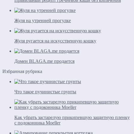
Правильный рецепт гречневой каши без кипячения
Жуля на утренней прогулке
Жуля ругается на искусственную кошку
Домен BLAGA.me продается
Избранная рубрика
Что такое пучинистые грунты
Как убрать застарелую прикипевшую защитную пленку
с подоконника Moeller