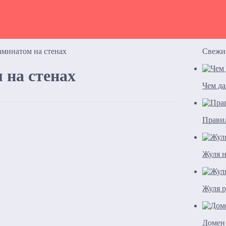
ламинатом на стенах
Свежи
 на стенах
Чем д
Правил
Жуля н
Жуля р
Домен