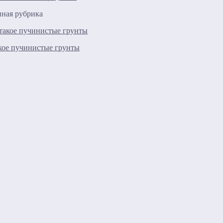
нная рубрика
кое пучинистые грунты