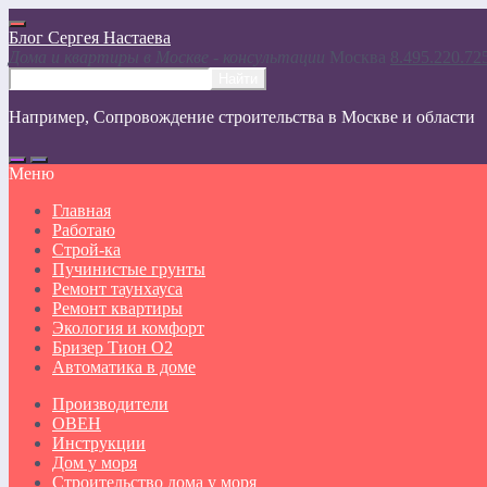
Блог Сергея Настаева
Дома и квартиры в Москве - консультации
Москвa
8.495.220.72
Например,
Сопровождение строительства в Москве и области
Меню
Главная
Работаю
Строй-ка
Пучинистые грунты
Ремонт таунхауса
Ремонт квартиры
Экология и комфорт
Бризер Тион О2
Автоматика в доме
Производители
ОВЕН
Инструкции
Дом у моря
Строительство дома у моря