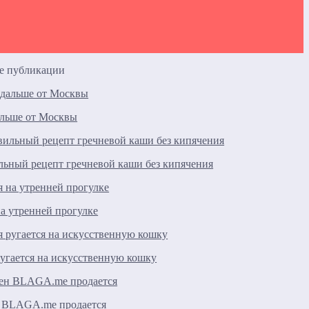
е публикации
альше от Москвы
ьный рецепт гречневой каши без кипячения
а утренней прогулке
угается на искусственную кошку
 BLAGA.me продается