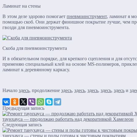
Ламинат на стены
В этом деле здорово помогает
пневмоинструмент
, ламинат я м
помощью скоб. Они держат финишное покрытие лучше, чем пр
гвозди для пневмоинструмента.
Скоба для пневмоинструмента
И в обязательном порядке, для крепкого сцепления и для отсут
применяю специальный клей на основе MS-полимеров, прикле
ламинат к деревянному каркасу.
Начало
здесь
, продолжение
здесь
,
здесь
,
здесь
,
здесь
,
здесь
и
зде
Предыдущая запись
таунхауса — продолжаю работать над декоративкой Хамелеон
Следующая запись
танухауса — стены и полы готовы к чистовым покрытиям