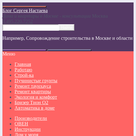
Блог Сергея Настаева
Дома и квартиры в Москве - консультации
Москвa
8.495.220.7252
Например,
Сопровождение строительства в Москве и области
Меню
Главная
Работаю
Строй-ка
Пучинистые грунты
Ремонт таунхауса
Ремонт квартиры
Экология и комфорт
Бризер Тион О2
Автоматика в доме
Производители
ОВЕН
Инструкции
Дом у моря