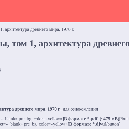
, архитектура древнего мира, 1970 г.
, том 1, архитектура древнего 
ктура древнего мира, 1970 г.
, для ознакомления
=»_blank» pre_bg_color=»yellow»]
В формате *.pdf (~475 мВ)
[/but
get=»_blank» pre_bg_color=»yellow»]
В формате *.djvu
[/button]