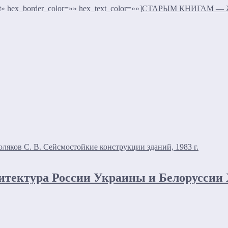
t» hex_border_color=»» hex_text_color=»»]
СТАРЫМ КНИГАМ — 
ляков С. В. Сейсмостойкие конструкции зданий, 1983 г.
итектура России Украины и Белоруссии