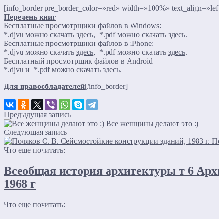
[info_border pre_border_color=»red» width=»100%» text_align=»lef
Перечень книг
Бесплатные просмотрщики файлов в Windows:
*.djvu можно скачать
здесь
, *.pdf можно скачать
здесь
.
Бесплатные просмотрщики файлов в iPhone:
*.djvu можно скачать
здесь
, *.pdf можно скачать
здесь
.
Бесплатный просмотрщик файлов в Android
*.djvu и *.pdf можно скачать
здесь
.
Для правообладателей
[/info_border]
Предыдущая запись
Все женщины делают это :)
Следующая запись
По
Что еще почитать:
Всеобщая история архитектуры т 6 Арх
1968 г
Что еще почитать: