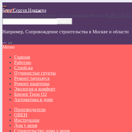
Блог Сергея Настаева
Дома и квартиры в Москве - консультации
Москвa
8.495.220.72
Например,
Сопровождение строительства в Москве и области
Меню
Главная
Работаю
Строй-ка
Пучинистые грунты
Ремонт таунхауса
Ремонт квартиры
Экология и комфорт
Бризер Тион О2
Автоматика в доме
Производители
ОВЕН
Инструкции
Дом у моря
Строительство дома у моря