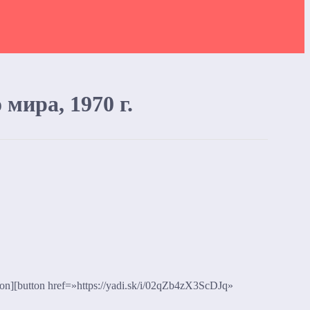
мира, 1970 г.
ton][button href=»https://yadi.sk/i/02qZb4zX3ScDJq»